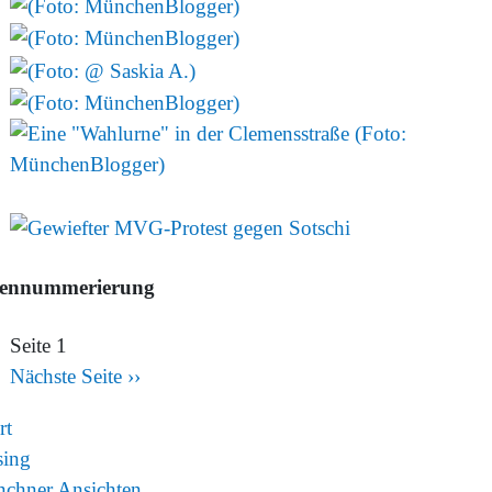
tennummerierung
Seite 1
Nächste Seite
››
rt
sing
chner Ansichten