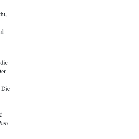
ht,
nd
die
Der
 Die
1
ben