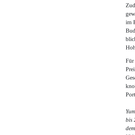
Zude
gewö
im 
Bud
blic
Hoh
Für
Pre
Gesc
kno
Por
Yum
bis
dem