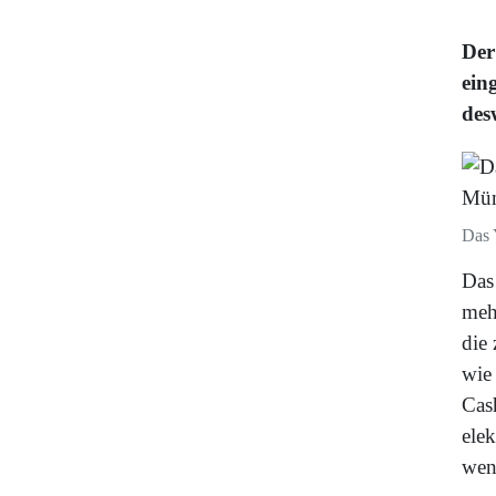
Der
ein
des
Das 
Das
mehr
die
wie
Cas
elek
wen