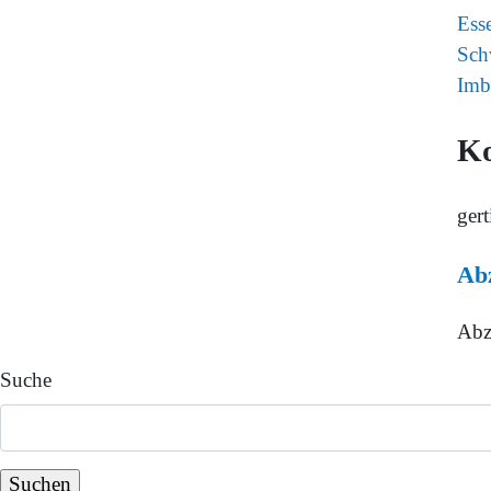
Ess
Sch
Imb
K
gert
Abz
Abz
Suche