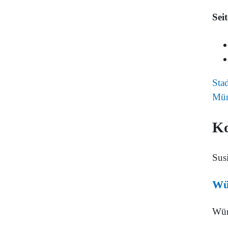
Sei
Sta
Mün
K
Sus
Wür
Wür