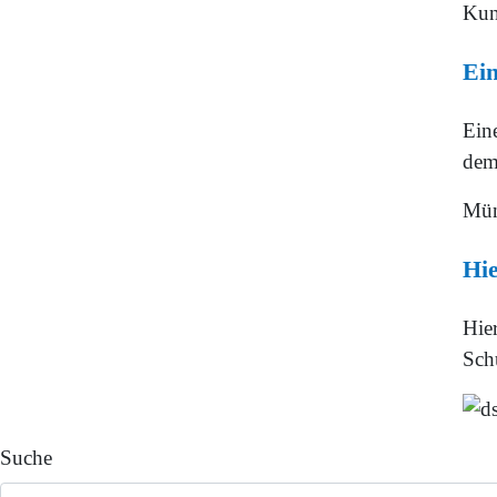
Kun
Ei
Ein
dem
Mün
Hie
Hier
Sch
Suche