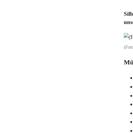
Sil
uns
(Fot
Mü