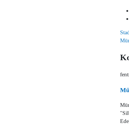
Sta
Mün
K
fent
Mü
Mün
"Sil
Ede