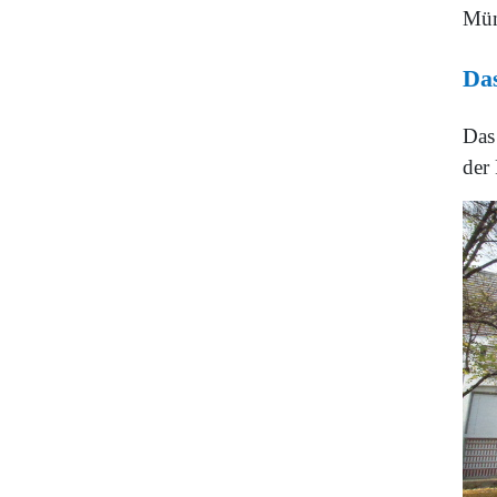
Mün
Das
Das
der 