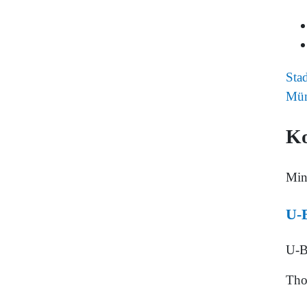
Sta
Mün
K
Min
U-B
U-B
Tho