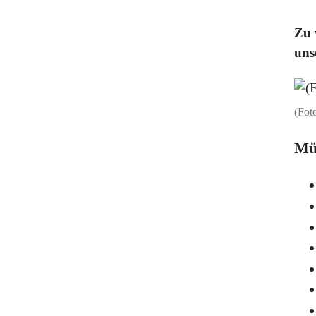
Zu 
uns
(Fot
Mü