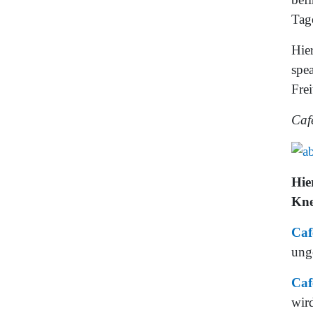
Tag
Hier
spe
Fre
Caf
Hie
Kne
Caf
ung
Caf
wir