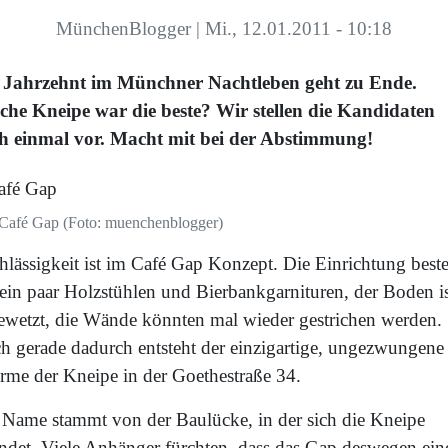
MünchenBlogger
|
Mi., 12.01.2011 - 10:18
 Jahrzehnt im Münchner Nachtleben geht zu Ende.
che Kneipe war die beste? Wir stellen die Kandidaten
h einmal vor. Macht mit bei der Abstimmung!
Café Gap (Foto: muenchenblogger)
hlässigkeit ist im Café Gap Konzept. Die Einrichtung best
 ein paar Holzstühlen und Bierbankgarnituren, der Boden i
ewetzt, die Wände könnten mal wieder gestrichen werden.
h gerade dadurch entsteht der einzigartige, ungezwungene
rme der Kneipe in der Goethestraße 34.
 Name stammt von der Baulücke, in der sich die Kneipe
indet. Viele Anhänger fürchten, dass das Gap deswegen ein