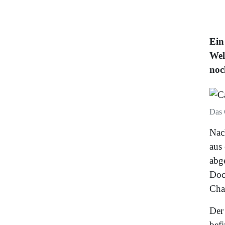
Ein
Wel
noc
Das 
Nac
aus
abg
Doc
Cha
Der
bef