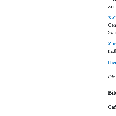
Zeit
X-C
Gen
Son
Zum
nat
Hie
Die
Bil
Caf