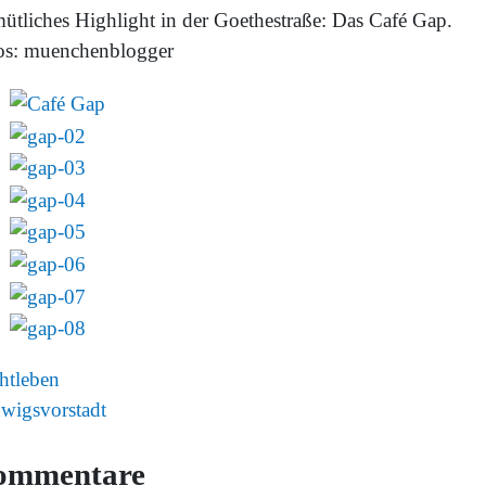
ütliches Highlight in der Goethestraße: Das Café Gap.
os: muenchenblogger
htleben
wigsvorstadt
ommentare