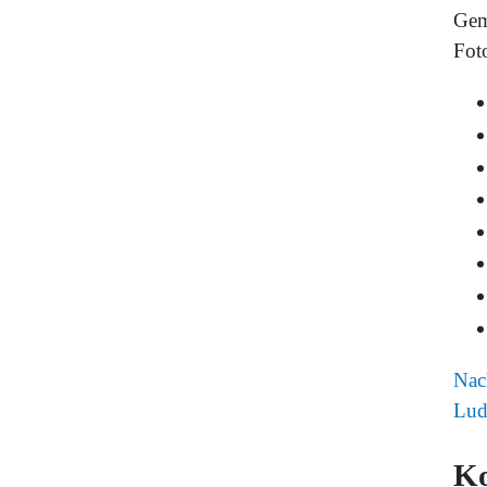
Gem
Fot
Nac
Lud
K