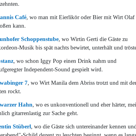
rzehnten.
annis Café
, wo man mit Eierlikör oder Bier mit Wirt Olaf
toßen kann.
unhofer Schoppenstube
, wo Wirtin Gerti die Gäste zu
rdeon-Musik bis spät nachts bewirtet, unterhält und tröste
stanz
, wo schon Iggy Pop einen Drink nahm und
ufgeregter Independent-Sound gespielt wird.
wabinger 7
, wo Wirt Manila dem Abriss trotzt und mit de
ten rockt.
warzer Hahn
, wo es unkonventionell und eher härter, mei
lich gitarrenlastig zur Sache geht.
entin Stüberl
, wo die Gäste sich untereinander kennen und
ierabend"-Schild dezent zu leuchten beginnt, wenn es lan