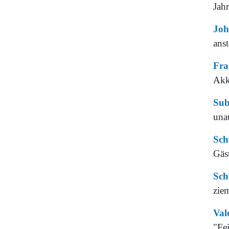
Jah
Joh
ans
Fra
Akko
Sub
una
Sch
Gäs
Sch
ziem
Val
"Fe